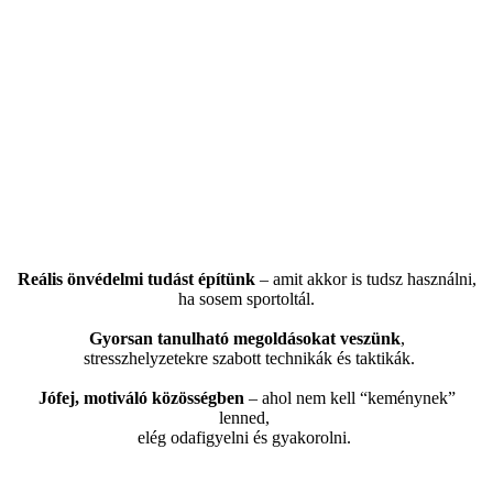
A Kopácsi Önvédelmi Iskola
Budakalászi felnőtt k
rav maga edzésein
pont erre tanítunk meg.
Reális önvédelmi tudást építünk
– amit akkor is tudsz használni,
ha sosem sportoltál.
Gyorsan tanulható megoldásokat veszünk
,
stresszhelyzetekre szabott technikák és taktikák.
Jófej, motiváló közösségben
– ahol nem kell “keménynek”
lenned,
elég odafigyelni és gyakorolni.