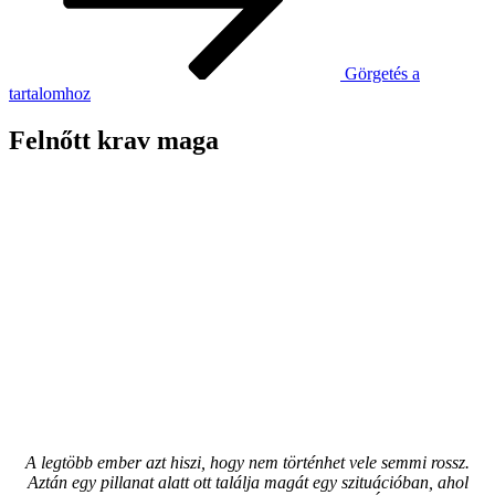
Görgetés a
tartalomhoz
Felnőtt krav maga
Meg tudnád védeni
magad egy támadás
esetén?
A legtöbb ember azt hiszi, hogy nem történhet vele semmi rossz.
Aztán egy pillanat alatt ott találja magát egy szituációban, ahol