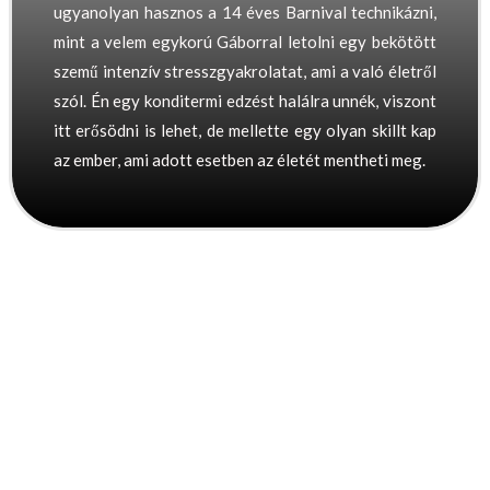
ugyanolyan hasznos a 14 éves Barnival technikázni,
mint a velem egykorú Gáborral letolni egy bekötött
szemű intenzív stresszgyakrolatat, ami a való életről
szól. Én egy konditermi edzést halálra unnék, viszont
itt erősödni is lehet, de mellette egy olyan skillt kap
az ember, ami adott esetben az életét mentheti meg.
Helyszín és időpontok: