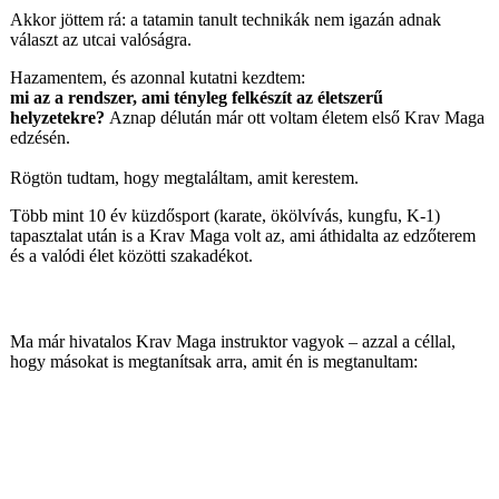
Akkor jöttem rá: a tatamin tanult technikák nem igazán adnak
választ az utcai valóságra.
Hazamentem, és azonnal kutatni kezdtem:
mi az a rendszer, ami tényleg felkészít az életszerű
helyzetekre?
Aznap délután már ott voltam életem első Krav Maga
edzésén.
Rögtön tudtam, hogy megtaláltam, amit kerestem.
Több mint 10 év küzdősport (karate, ökölvívás, kungfu, K-1)
tapasztalat után is a Krav Maga volt az, ami áthidalta az edzőterem
és a valódi élet közötti szakadékot.
Ma már hivatalos Krav Maga instruktor vagyok – azzal a céllal,
hogy másokat is megtanítsak arra, amit én is megtanultam:
B
iztonságban érezni magunkat bárhol,
bármikor.