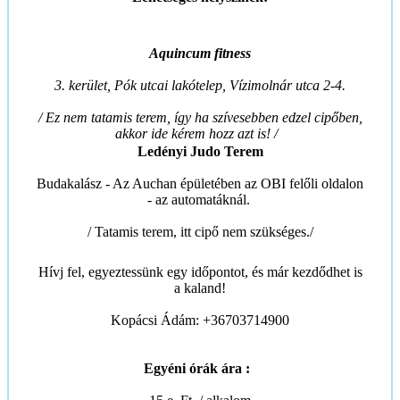
Aquincum fitness
3. kerület, Pók utcai lakótelep, Vízimolnár utca 2-4.
/ Ez nem tatamis terem, így ha szívesebben edzel cipőben,
akkor ide kérem hozz azt is! /
Ledényi Judo Terem
Budakalász - Az Auchan épületében az OBI felőli oldalon
- az automatáknál.
/ Tatamis terem, itt cipő nem szükséges./
Hívj fel, egyeztessünk egy időpontot, és már kezdődhet is
a kaland!
Kopácsi Ádám: +36703714900
Egyéni órák ára :