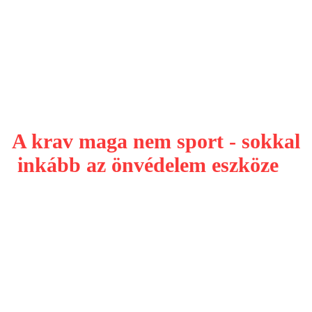
A krav maga nem sport - sokkal
inkább az önvédelem eszköze
–
viszont szintén mozgás, így a
gyakorlása közben végig
vigyorogni fogsz -
és persze javul
tőle a kondid is!