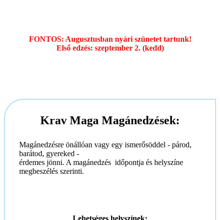
Alkalmi díj: 5000 Ft.
A felnőtt csoportban az első óra ingyenes!
FONTOS: Augusztusban nyári szünetet tartunk!
Első edzés: szeptember 2. (kedd)
Krav Maga Magánedzések:
Magánedzésre önállóan vagy egy ismerősöddel - párod,
barátod, gyereked -
érdemes jönni. A magánedzés időpontja és helyszíne
megbeszélés szerinti.
Lehetséges helyszínek: