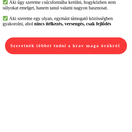
Aki úgy szeretne csúcsformába kerülni, hogyközben nem
súlyokat emelget, hanem tanul valami nagyon hasznosat.
Aki szeretne egy olyan, egymást támogató közösségben
gyakorolni, ahol
nincs ítélkezés, versengés, csak fejlődés
Szeretnék többet tudni a krav maga órákról
Miben más nálunk a krav
maga oktatás?