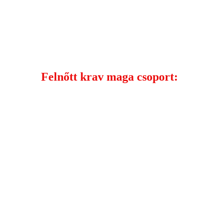
Felnőtt krav maga csoport:
Kedd és csütörtök: 18:00-19:30
Budakalász, Omsz Park 1 - Auchan, Ledényi judo iskola
terme
( Az Obi felőli bejáratnál, az OTP automaták mellett van a
bejárat. )
Az edzés díja:
Havdíj: 26.500Ft. ( Ez a javasolt - célszerű kétszer jönni a
héten. )
Félhavi díj: 18.500 Ft. ( Ha csak kedden vagy csak
csütörtökön tudsz jönni.)