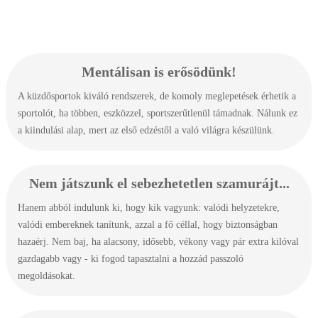
Mentálisan is
erősödünk!
A küzdősportok kiváló rendszerek, de komoly meglepetések érhetik a
sportolót, ha többen, eszközzel, sportszerűtlenül támadnak. Nálunk ez
a kiindulási alap, mert az első edzéstől a való világra készülünk.
Nem játszunk el sebezhetetlen szamurájt...
Hanem abból indulunk ki, hogy kik vagyunk: valódi helyzetekre,
valódi embereknek tanítunk, azzal a fő céllal, hogy biztonságban
hazaérj. Nem baj, ha alacsony, idősebb, vékony vagy pár extra kilóval
gazdagabb vagy - ki fogod tapasztalni a hozzád passzoló
megoldásokat.