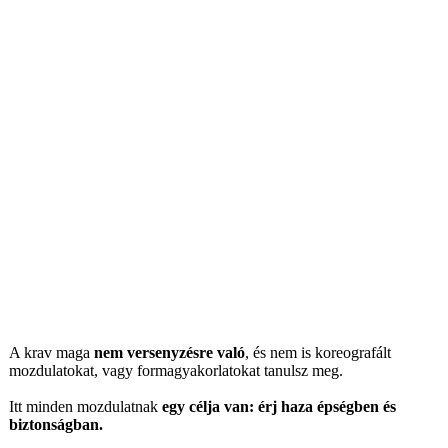
A krav maga
nem versenyzésre való
, és nem is koreografált
mozdulatokat, vagy formagyakorlatokat tanulsz meg.
Itt minden mozdulatnak
egy célja van: érj haza épségben és
biztonságban.