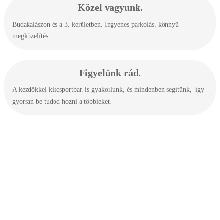
Közel
vagyunk.
Budakalászon és a 3. kerületben. Ingyenes parkolás, könnyű
megközelítés.
Figyelünk rád.
A kezdőkkel kiscsportban is gyakorlunk, és mindenben segítünk, így
gyorsan be tudod hozni a többieket.
Itt láthatod a csapatot gyakorlás