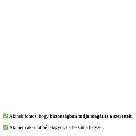
Kinek való a krav maga
edzés?
Akinek fontos, hogy
biztonságban tudja magát és a szeretteit
Aki nem akar többé lefagyni, ha feszült a helyzet.