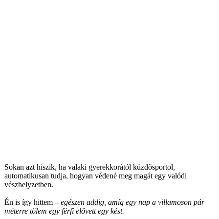
Üdvözöllek! Kopácsi Ádám
vagyok, a Kopácsi
Önvédelmi Iskola alapítója
Sokan azt hiszik, ha valaki gyerekkorától küzdősportol,
automatikusan tudja, hogyan védené meg magát egy valódi
vészhelyzetben.
Én is így hittem –
egészen addig, amíg egy nap a villamoson pár
méterre tőlem egy férfi elővett egy kést.