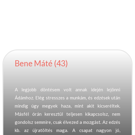
lejöttek krav maga
edzésre?
Bene Máté (43)
A legjobb döntésem volt annak idején lejönni
Ádámhoz. Elég stresszes a munkám, és edzések után
mindig úgy megyek haza, mint akit kicseréltek.
Másfél órán keresztül teljesen kikapcsolsz, nem
gondolsz semmire, csak élvezed a mozgást. Az edzés
kb. az újratöltés maga. A csapat nagyon jó,