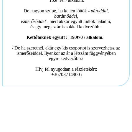
15.e Ft. / alkalom.
De nagyon szupe, ha ketten jöttök -
pároddal,
barátnőddel,
ismerősöddel
- mert akkor együtt tudtok haladni,
és így még az ár is sokkal kedvezőbb :
Kettőtöknek együtt : 19.970 / alkalom.
/ De ha szeretnél, akár egy kis csoportot is szervezhetsz az
ismerőseiddel. Ilyenkor az ár a létszám függvényében
egyre kedvezőbb./
Hívj fel nyugodtan a részletekért:
+36703714900 /