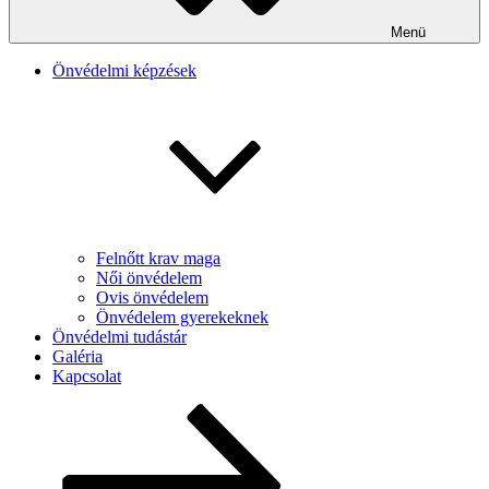
Menü
Önvédelmi képzések
Felnőtt krav maga
Női önvédelem
Ovis önvédelem
Önvédelem gyerekeknek
Önvédelmi tudástár
Galéria
Kapcsolat